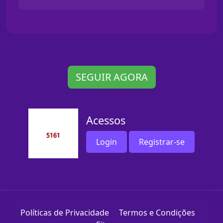
SEGUIR AGORA
Acessos
Login
Registrar-se
Políticas de Privacidade
Termos e Condições