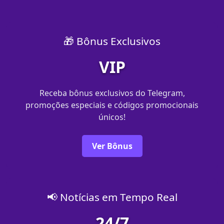
🎁 Bônus Exclusivos
VIP
Receba bônus exclusivos do Telegram,
promoções especiais e códigos promocionais
únicos!
Ver Bônus
📢 Notícias em Tempo Real
24/7