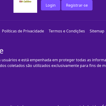
Login
Registrar-se
Políticas de Privacidade
Termos e Condições
Sitemap
de
us usuários e está empenhada em proteger todas as inform
os coletados são utilizados exclusivamente para fins de m