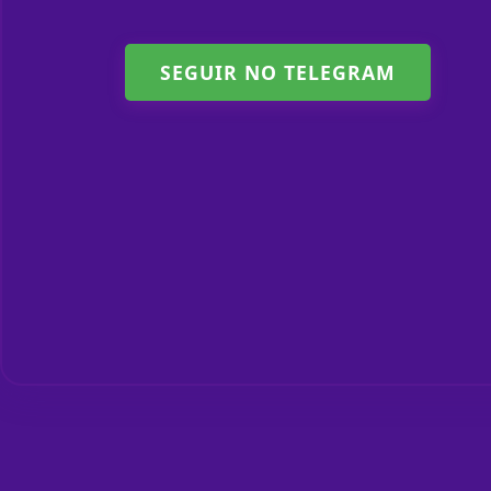
SEGUIR NO TELEGRAM