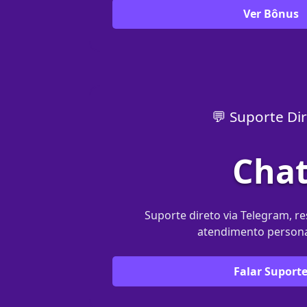
Ver Bônus
💬 Suporte Di
Cha
Suporte direto via Telegram, r
atendimento persona
Falar Suport