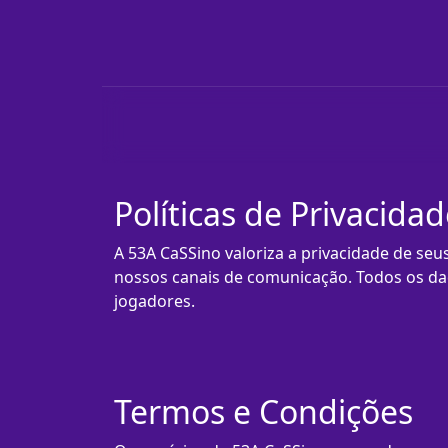
Políticas de Privacida
A 53A CaSSino valoriza a privacidade de se
nossos canais de comunicação. Todos os dad
jogadores.
Termos e Condições