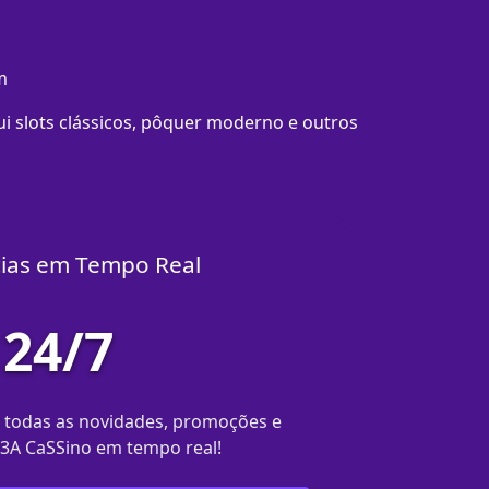
m
i slots clássicos, pôquer moderno e outros
cias em Tempo Real
24/7
e todas as novidades, promoções e
53A CaSSino em tempo real!