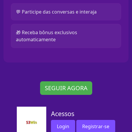
💬 Participe das conversas e interaja
🎁 Receba bônus exclusivos
automaticamente
SEGUIR AGORA
Acessos
Login
Registrar-se