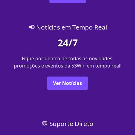
📢 Notícias em Tempo Real
24/7
Fique por dentro de todas as novidades,
promoções e eventos da 53Win em tempo real!
Ver Notícias
💬 Suporte Direto