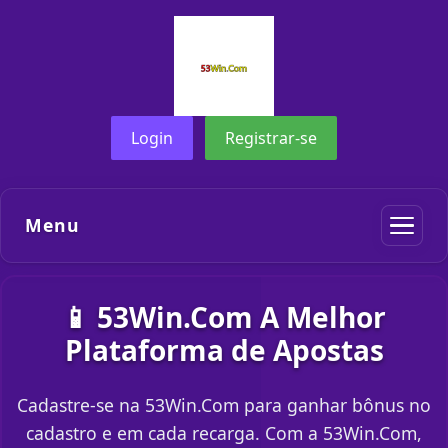
Login
Registrar-se
Menu
📱 53Win.Com A Melhor
Plataforma de Apostas
Cadastre-se na 53Win.Com para ganhar bônus no
cadastro e em cada recarga. Com a 53Win.Com,