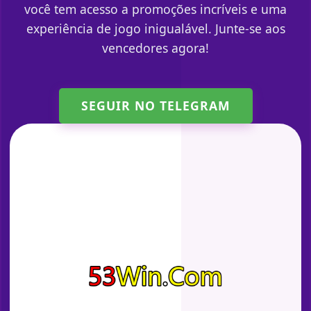
você tem acesso a promoções incríveis e uma
experiência de jogo inigualável. Junte-se aos
vencedores agora!
SEGUIR NO TELEGRAM