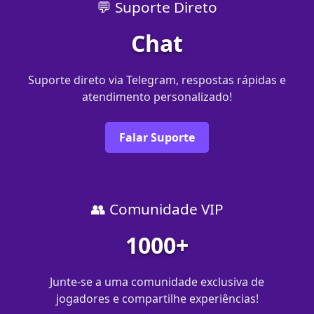
💬 Suporte Direto
Chat
Suporte direto via Telegram, respostas rápidas e
atendimento personalizado!
Falar Suporte
👥 Comunidade VIP
1000+
Junte-se a uma comunidade exclusiva de
jogadores e compartilhe experiências!