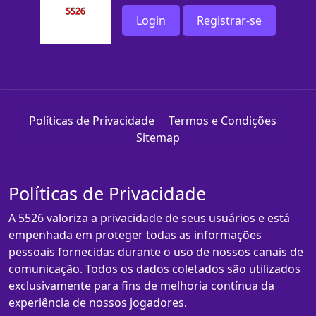
Login
Registrar-se
Políticas de Privacidade
Termos e Condições
Sitemap
Políticas de Privacidade
A 5526 valoriza a privacidade de seus usuários e está
empenhada em proteger todas as informações
pessoais fornecidas durante o uso de nossos canais de
comunicação. Todos os dados coletados são utilizados
exclusivamente para fins de melhoria contínua da
experiência de nossos jogadores.