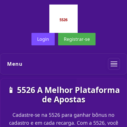
Login
Registrar-se
Menu
📱 5526 A Melhor Plataforma
de Apostas
Cadastre-se na 5526 para ganhar bônus no
cadastro e em cada recarga. Com a 5526, você