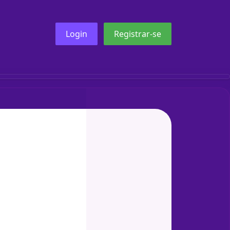
Login
Registrar-se