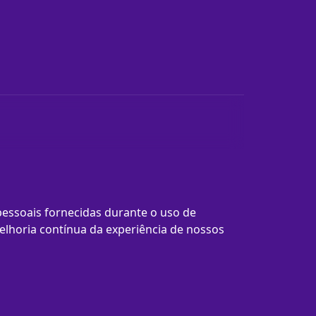
pessoais fornecidas durante o uso de
elhoria contínua da experiência de nossos