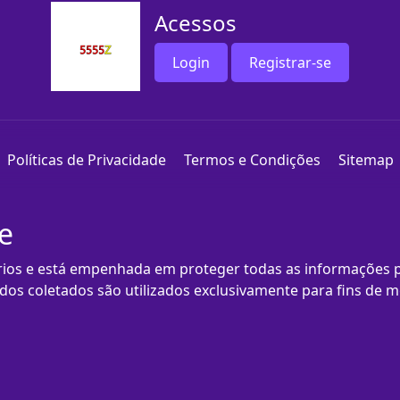
Acessos
Login
Registrar-se
Políticas de Privacidade
Termos e Condições
Sitemap
de
ários e está empenhada em proteger todas as informações 
os coletados são utilizados exclusivamente para fins de m