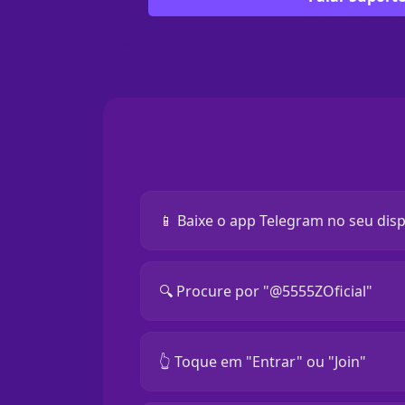
📱 Baixe o app Telegram no seu disp
🔍 Procure por "@5555ZOficial"
👆 Toque em "Entrar" ou "Join"