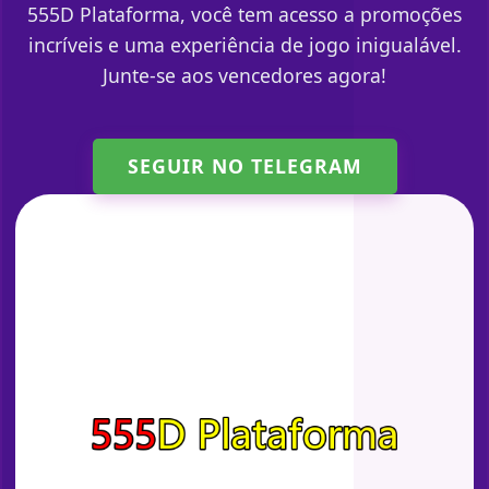
555D Plataforma, você tem acesso a promoções
incríveis e uma experiência de jogo inigualável.
Junte-se aos vencedores agora!
SEGUIR NO TELEGRAM