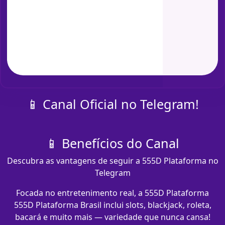
📱 Canal Oficial no Telegram!
📱 Benefícios do Canal
Descubra as vantagens de seguir a 555D Plataforma no
Telegram
Focada no entretenimento real, a 555D Plataforma
555D Plataforma Brasil inclui slots, blackjack, roleta,
bacará e muito mais — variedade que nunca cansa!