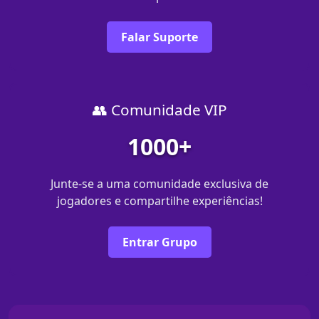
Falar Suporte
👥 Comunidade VIP
1000+
Junte-se a uma comunidade exclusiva de
jogadores e compartilhe experiências!
Entrar Grupo