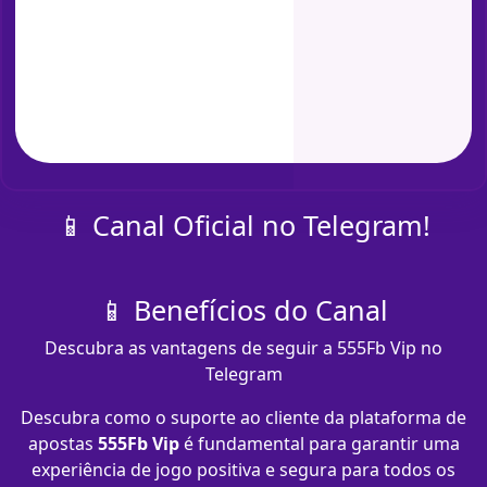
📱 Canal Oficial no Telegram!
📱 Benefícios do Canal
Descubra as vantagens de seguir a 555Fb Vip no
Telegram
Descubra como o suporte ao cliente da plataforma de
apostas
555Fb Vip
é fundamental para garantir uma
experiência de jogo positiva e segura para todos os