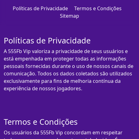
Políticas de Privacidade
Termos e Condições
Sitemap
Políticas de Privacidade
A 555Fb Vip valoriza a privacidade de seus usuários e
está empenhada em proteger todas as informações
pessoais fornecidas durante o uso de nossos canais de
comunicação. Todos os dados coletados são utilizados
exclusivamente para fins de melhoria contínua da
experiência de nossos jogadores.
Termos e Condições
Os usuários da 555Fb Vip concordam em respeitar