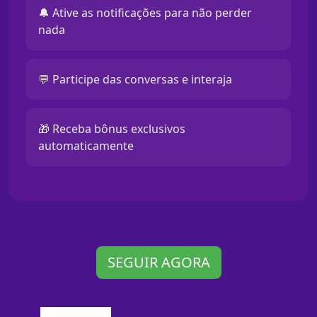
🔔 Ative as notificações para não perder
nada
💬 Participe das conversas e interaja
🎁 Receba bônus exclusivos
automaticamente
SEGUIR AGORA