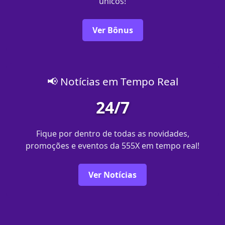
únicos!
Ver Bônus
📢 Notícias em Tempo Real
24/7
Fique por dentro de todas as novidades,
promoções e eventos da 555X em tempo real!
Ver Notícias