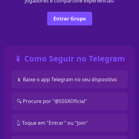
jogadores e compartilhe experiências!
Entrar Grupo
📱 Como Seguir no Telegram
📱 Baixe o app Telegram no seu dispositivo
🔍 Procure por "@555XOficial"
👆 Toque em "Entrar" ou "Join"