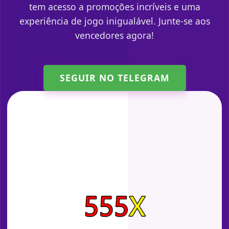
tem acesso a promoções incríveis e uma
experiência de jogo inigualável. Junte-se aos
vencedores agora!
SEGUIR NO TELEGRAM