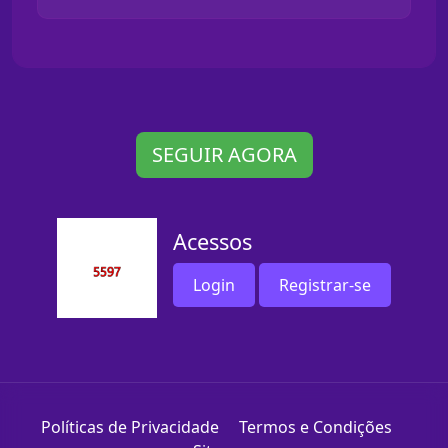
SEGUIR AGORA
Acessos
Login
Registrar-se
Políticas de Privacidade
Termos e Condições