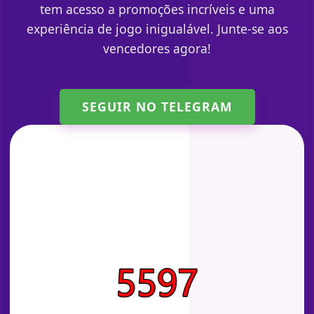
tem acesso a promoções incríveis e uma
experiência de jogo inigualável. Junte-se aos
vencedores agora!
SEGUIR NO TELEGRAM