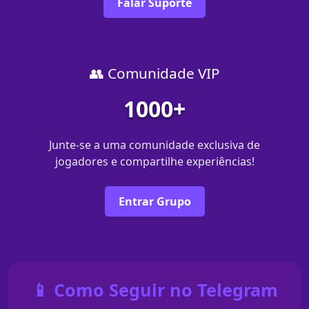
Falar Suporte
👥 Comunidade VIP
1000+
Junte-se a uma comunidade exclusiva de
jogadores e compartilhe experiências!
Entrar Grupo
📱 Como Seguir no Telegram