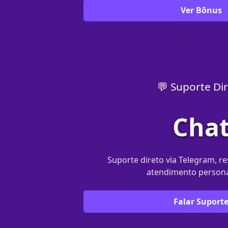
Ver Bônus
💬 Suporte Di
Cha
Suporte direto via Telegram, r
atendimento persona
Falar Suport