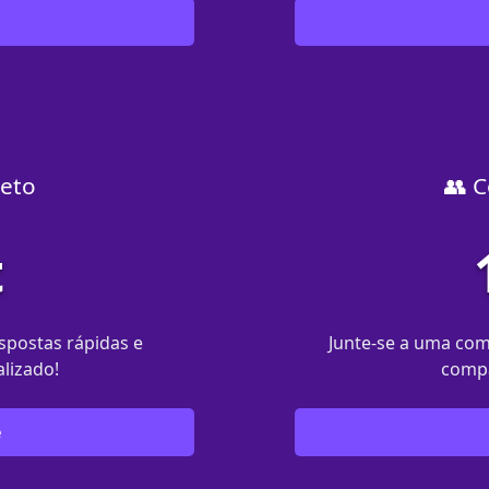
reto
👥 
t
espostas rápidas e
Junte-se a uma com
lizado!
compa
e