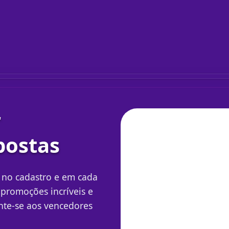
r
postas
 no cadastro e em cada
 promoções incríveis e
unte-se aos vencedores