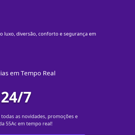
o luxo, diversão, conforto e segurança em
cias em Tempo Real
24/7
e todas as novidades, promoções e
da 55Ac em tempo real!