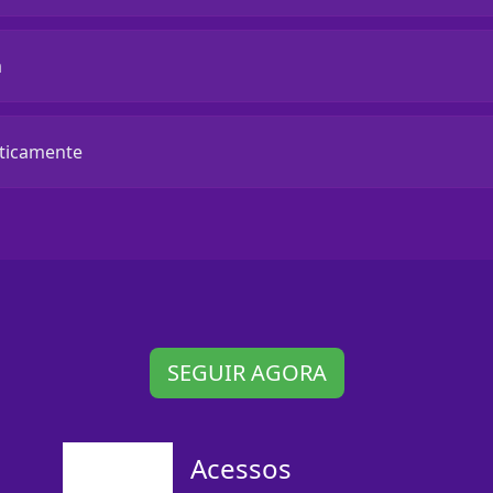
a
aticamente
SEGUIR AGORA
Acessos