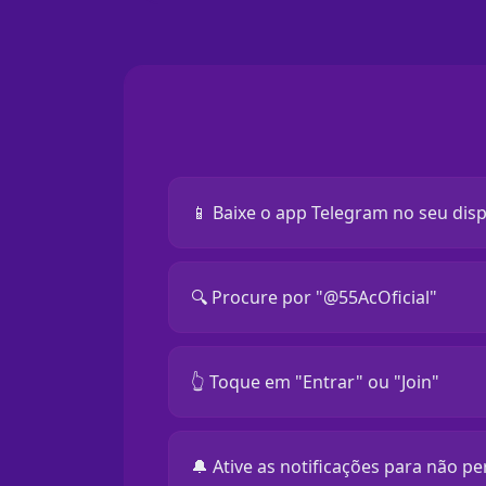
📱 Baixe o app Telegram no seu disp
🔍 Procure por "@55AcOficial"
👆 Toque em "Entrar" ou "Join"
🔔 Ative as notificações para não p