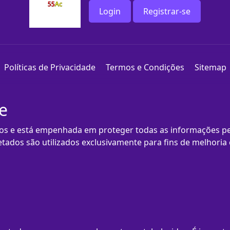
Login
Registrar-se
Políticas de Privacidade
Termos e Condições
Sitemap
de
rios e está empenhada em proteger todas as informações p
tados são utilizados exclusivamente para fins de melhoria