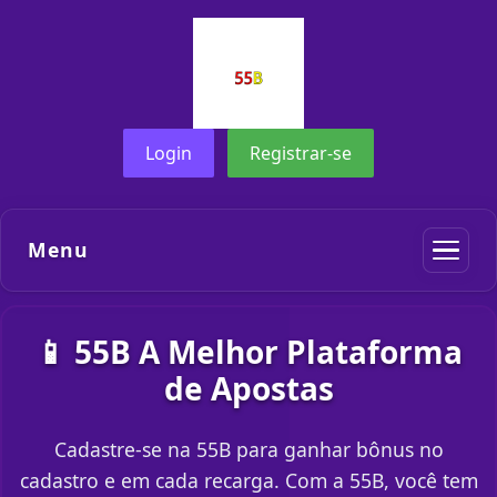
Login
Registrar-se
Menu
📱 55B A Melhor Plataforma
de Apostas
Cadastre-se na 55B para ganhar bônus no
cadastro e em cada recarga. Com a 55B, você tem