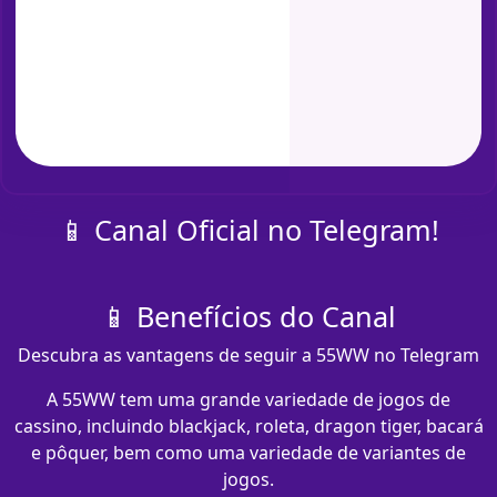
📱 Canal Oficial no Telegram!
📱 Benefícios do Canal
Descubra as vantagens de seguir a 55WW no Telegram
A 55WW tem uma grande variedade de jogos de
cassino, incluindo blackjack, roleta, dragon tiger, bacará
e pôquer, bem como uma variedade de variantes de
jogos.