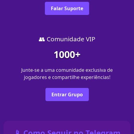
Falar Suporte
👥 Comunidade VIP
1000+
Junte-se a uma comunidade exclusiva de
jogadores e compartilhe experiências!
Entrar Grupo
📱 Como Seguir no Telegram