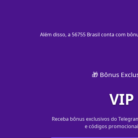
Além disso, a 56755 Brasil conta com bônu
🎁 Bônus Exclu
VIP
Receba bônus exclusivos do Telegra
e códigos promocionai