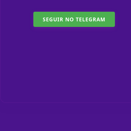
SEGUIR NO TELEGRAM