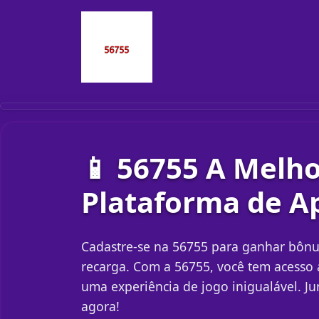
📱 56755 A Melh
Plataforma de A
Cadastre-se na 56755 para ganhar bônu
recarga. Com a 56755, você tem acesso 
uma experiência de jogo inigualável. J
agora!