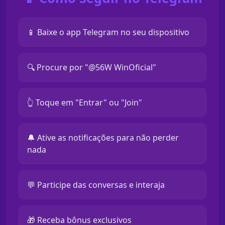
📱 Baixe o app Telegram no seu dispositivo
🔍 Procure por "@56W WinOficial"
👆 Toque em "Entrar" ou "Join"
🔔 Ative as notificações para não perder
nada
💬 Participe das conversas e interaja
🎁 Receba bônus exclusivos