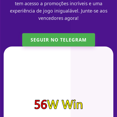
tem acesso a promoções incríveis e uma
experiência de jogo inigualável. Junte-se aos
vencedores agora!
SEGUIR NO TELEGRAM