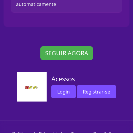
automaticamente
SEGUIR AGORA
Acessos
Login
Registrar-se