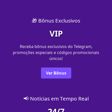
🎁 Bônus Exclusivos
VIP
Receba bônus exclusivos do Telegram,
promoções especiais e códigos promocionais
únicos!
Ver Bônus
📢 Notícias em Tempo Real
24/7