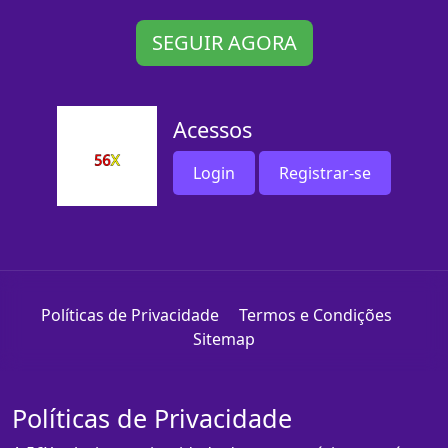
SEGUIR AGORA
Acessos
Login
Registrar-se
Políticas de Privacidade
Termos e Condições
Sitemap
Políticas de Privacidade