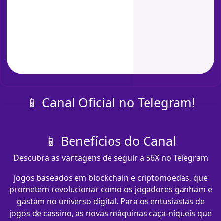
📱 Canal Oficial no Telegram!
📱 Benefícios do Canal
Descubra as vantagens de seguir a 56X no Telegram
jogos baseados em blockchain e criptomoedas, que
prometem revolucionar como os jogadores ganham e
gastam no universo digital. Para os entusiastas de
jogos de cassino, as novas máquinas caça-níqueis que