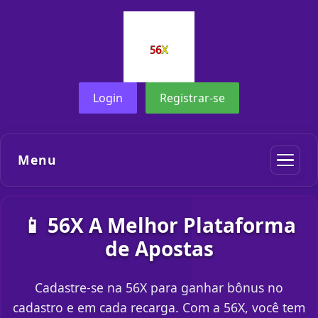
Login
Registrar-se
Menu
📱 56X A Melhor Plataforma
de Apostas
Cadastre-se na 56X para ganhar bônus no
cadastro e em cada recarga. Com a 56X, você tem