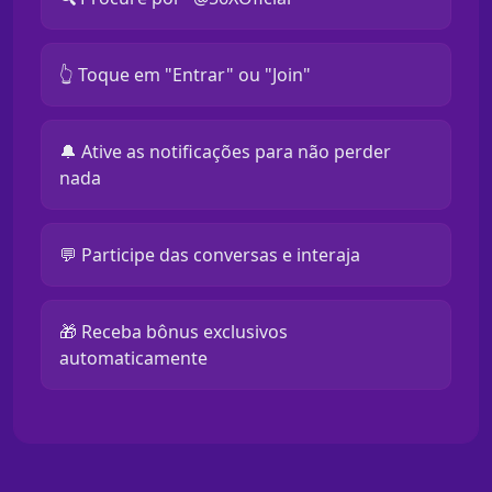
👆 Toque em "Entrar" ou "Join"
🔔 Ative as notificações para não perder
nada
💬 Participe das conversas e interaja
🎁 Receba bônus exclusivos
automaticamente