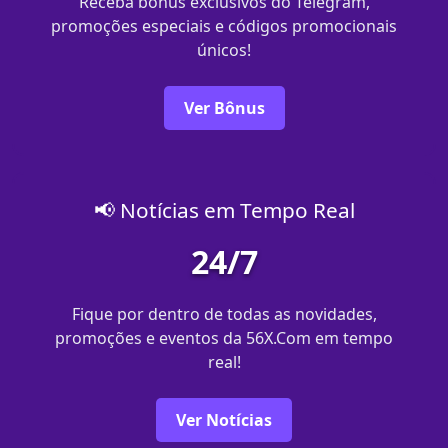
Receba bônus exclusivos do Telegram,
promoções especiais e códigos promocionais
únicos!
Ver Bônus
📢 Notícias em Tempo Real
24/7
Fique por dentro de todas as novidades,
promoções e eventos da 56X.Com em tempo
real!
Ver Notícias