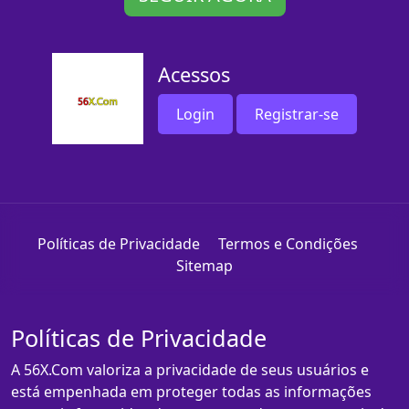
Acessos
Login
Registrar-se
Políticas de Privacidade
Termos e Condições
Sitemap
Políticas de Privacidade
A 56X.Com valoriza a privacidade de seus usuários e
está empenhada em proteger todas as informações