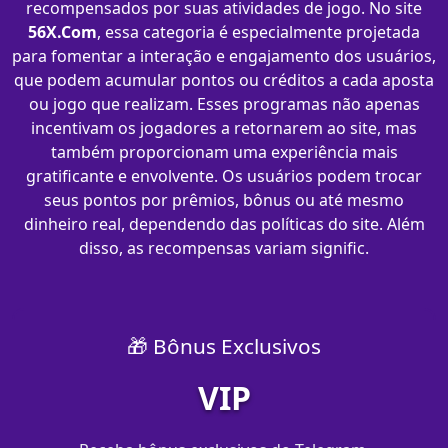
recompensados por suas atividades de jogo. No site
56X.Com
, essa categoria é especialmente projetada
para fomentar a interação e engajamento dos usuários,
que podem acumular pontos ou créditos a cada aposta
ou jogo que realizam. Esses programas não apenas
incentivam os jogadores a retornarem ao site, mas
também proporcionam uma experiência mais
gratificante e envolvente. Os usuários podem trocar
seus pontos por prêmios, bônus ou até mesmo
dinheiro real, dependendo das políticas do site. Além
disso, as recompensas variam signific.
🎁 Bônus Exclusivos
VIP