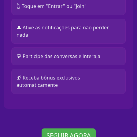
👆 Toque em "Entrar" ou "Join"
🔔 Ative as notificações para não perder
nada
💬 Participe das conversas e interaja
🎁 Receba bônus exclusivos
automaticamente
SEGUIR AGORA