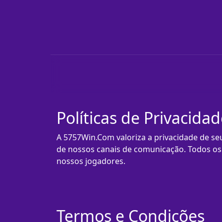
Políticas de Privacida
A 5757Win.Com valoriza a privacidade de s
de nossos canais de comunicação. Todos os 
nossos jogadores.
Termos e Condições