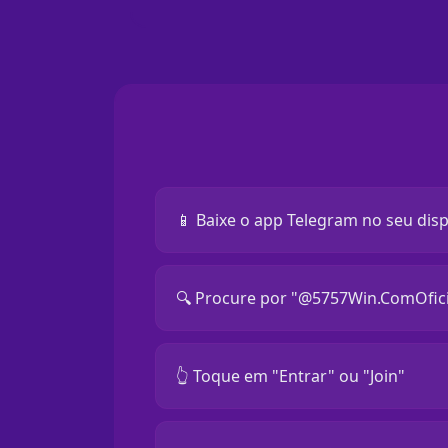
📱 Baixe o app Telegram no seu disp
🔍 Procure por "@5757Win.ComOfici
👆 Toque em "Entrar" ou "Join"