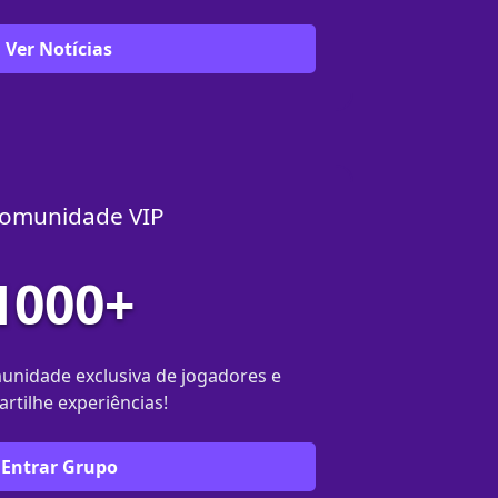
Ver Notícias
Comunidade VIP
1000+
unidade exclusiva de jogadores e
rtilhe experiências!
Entrar Grupo