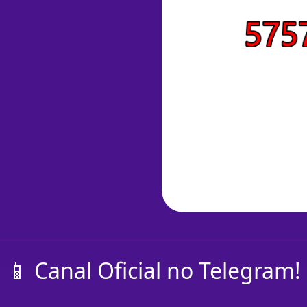
📱 Canal Oficial no Telegram!