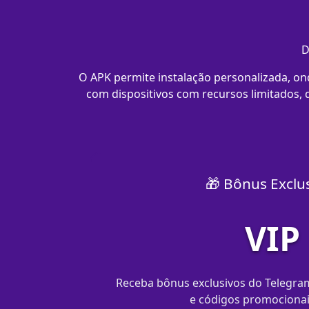
D
O APK permite instalação personalizada, ond
com dispositivos com recursos limitados, 
🎁 Bônus Exclu
VIP
Receba bônus exclusivos do Telegra
e códigos promocionai