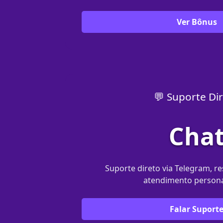
Ver Bônus
💬 Suporte Di
Cha
Suporte direto via Telegram, r
atendimento persona
Falar Suport