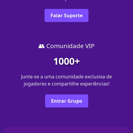
Falar Suporte
👥 Comunidade VIP
1000+
Junte-se a uma comunidade exclusiva de
jogadores e compartilhe experiências!
Entrar Grupo