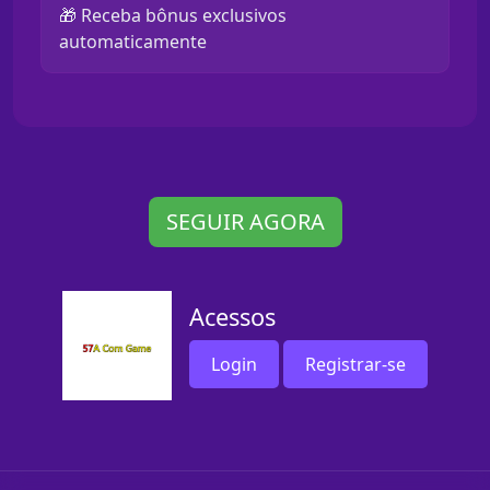
🎁 Receba bônus exclusivos
automaticamente
SEGUIR AGORA
Acessos
Login
Registrar-se