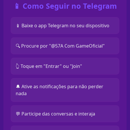
📱 Como Seguir no Telegram
📱 Baixe o app Telegram no seu dispositivo
🔍 Procure por "@57A Com GameOficial"
👆 Toque em "Entrar" ou "Join"
🔔 Ative as notificações para não perder
nada
💬 Participe das conversas e interaja