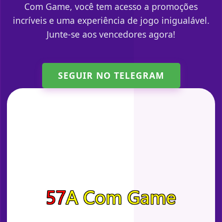
Com Game, você tem acesso a promoções
incríveis e uma experiência de jogo inigualável.
Junte-se aos vencedores agora!
SEGUIR NO TELEGRAM