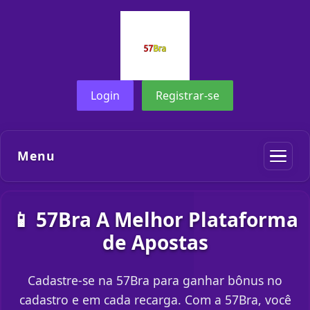
Login
Registrar-se
Menu
📱 57Bra A Melhor Plataforma
de Apostas
Cadastre-se na 57Bra para ganhar bônus no
cadastro e em cada recarga. Com a 57Bra, você