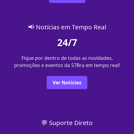
📢 Notícias em Tempo Real
24/7
Fique por dentro de todas as novidades,
promoções e eventos da 57Bra em tempo real!
Ver Notícias
💬 Suporte Direto