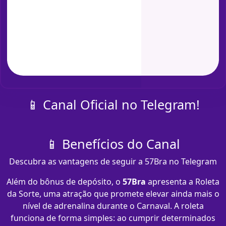
📱 Canal Oficial no Telegram!
📱 Benefícios do Canal
Descubra as vantagens de seguir a 57Bra no Telegram
Além do bônus de depósito, o
57Bra
apresenta a Roleta
da Sorte, uma atração que promete elevar ainda mais o
nível de adrenalina durante o Carnaval. A roleta
funciona de forma simples: ao cumprir determinados