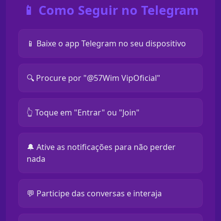
📱 Como Seguir no Telegram
📱 Baixe o app Telegram no seu dispositivo
🔍 Procure por "@57Wim VipOficial"
👆 Toque em "Entrar" ou "Join"
🔔 Ative as notificações para não perder
nada
💬 Participe das conversas e interaja