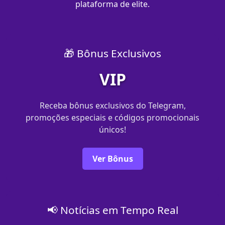
plataforma de elite.
🎁 Bônus Exclusivos
VIP
Receba bônus exclusivos do Telegram,
promoções especiais e códigos promocionais
únicos!
Ver Bônus
📢 Notícias em Tempo Real