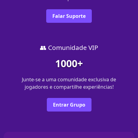
Falar Suporte
👥 Comunidade VIP
1000+
Junte-se a uma comunidade exclusiva de
jogadores e compartilhe experiências!
Entrar Grupo