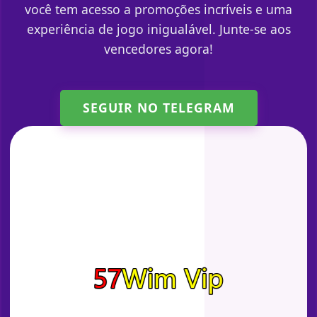
você tem acesso a promoções incríveis e uma
experiência de jogo inigualável. Junte-se aos
vencedores agora!
SEGUIR NO TELEGRAM