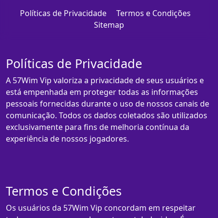
Políticas de Privacidade
Termos e Condições
Sitemap
Políticas de Privacidade
A 57Wim Vip valoriza a privacidade de seus usuários e
está empenhada em proteger todas as informações
pessoais fornecidas durante o uso de nossos canais de
comunicação. Todos os dados coletados são utilizados
exclusivamente para fins de melhoria contínua da
experiência de nossos jogadores.
Termos e Condições
Os usuários da 57Wim Vip concordam em respeitar