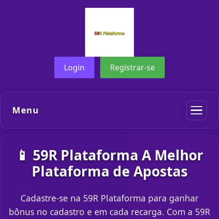
Login
Registrar-se
Menu
📱 59R Plataforma A Melhor
Plataforma de Apostas
Cadastre-se na 59R Plataforma para ganhar
bônus no cadastro e em cada recarga. Com a 59R