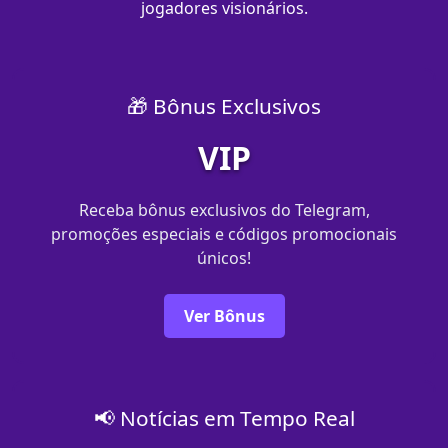
jogadores visionários.
🎁 Bônus Exclusivos
VIP
Receba bônus exclusivos do Telegram,
promoções especiais e códigos promocionais
únicos!
Ver Bônus
📢 Notícias em Tempo Real