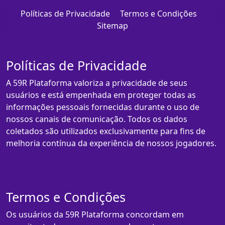
Políticas de Privacidade
Termos e Condições
Sitemap
Políticas de Privacidade
A 59R Plataforma valoriza a privacidade de seus
usuários e está empenhada em proteger todas as
informações pessoais fornecidas durante o uso de
nossos canais de comunicação. Todos os dados
coletados são utilizados exclusivamente para fins de
melhoria contínua da experiência de nossos jogadores.
Termos e Condições
Os usuários da 59R Plataforma concordam em