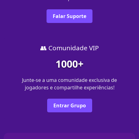
Falar Suporte
👥 Comunidade VIP
1000+
Junte-se a uma comunidade exclusiva de
jogadores e compartilhe experiências!
Entrar Grupo