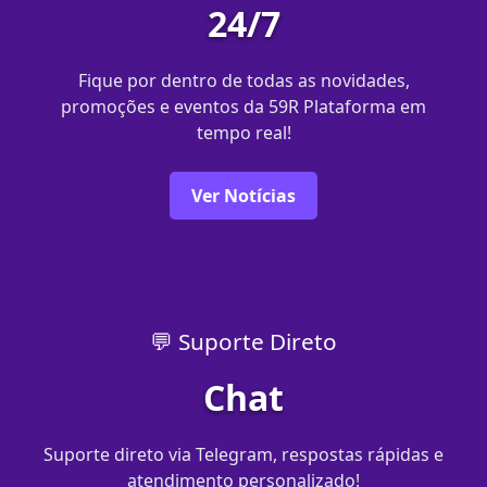
24/7
Fique por dentro de todas as novidades,
promoções e eventos da 59R Plataforma em
tempo real!
Ver Notícias
💬 Suporte Direto
Chat
Suporte direto via Telegram, respostas rápidas e
atendimento personalizado!