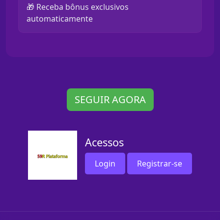
🎁 Receba bônus exclusivos
automaticamente
SEGUIR AGORA
Acessos
Login
Registrar-se