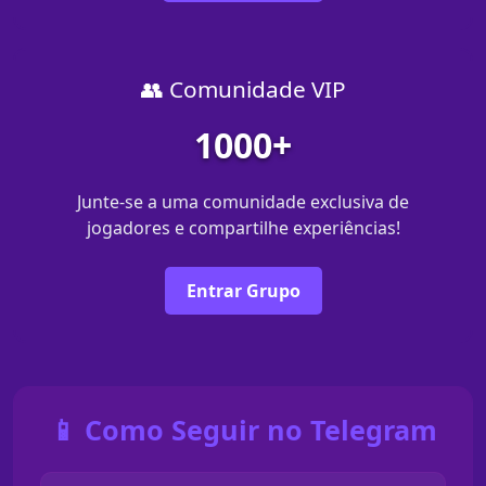
👥 Comunidade VIP
1000+
Junte-se a uma comunidade exclusiva de
jogadores e compartilhe experiências!
Entrar Grupo
📱 Como Seguir no Telegram