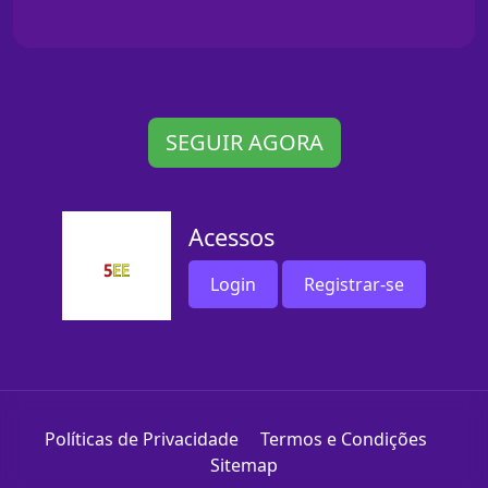
SEGUIR AGORA
Acessos
Login
Registrar-se
Políticas de Privacidade
Termos e Condições
Sitemap