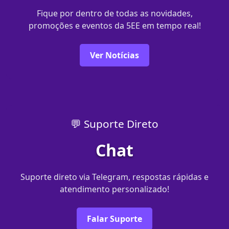
Fique por dentro de todas as novidades,
promoções e eventos da 5EE em tempo real!
Ver Notícias
💬 Suporte Direto
Chat
Suporte direto via Telegram, respostas rápidas e
atendimento personalizado!
Falar Suporte