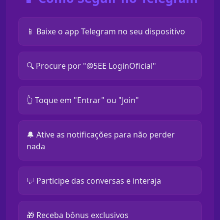
📱 Baixe o app Telegram no seu dispositivo
🔍 Procure por "@5EE LoginOficial"
👆 Toque em "Entrar" ou "Join"
🔔 Ative as notificações para não perder
nada
💬 Participe das conversas e interaja
🎁 Receba bônus exclusivos