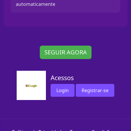
automaticamente
SEGUIR AGORA
Acessos
Login
Registrar-se