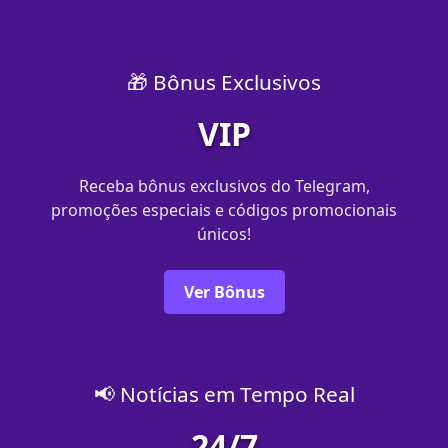
🎁 Bônus Exclusivos
VIP
Receba bônus exclusivos do Telegram,
promoções especiais e códigos promocionais
únicos!
Ver Bônus
📢 Notícias em Tempo Real
24/7