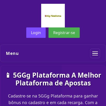
Login
Registrar-se
Menu
📱 5GGg Plataforma A Melhor
Plataforma de Apostas
Cadastre-se na 5GGg Plataforma para ganhar
bônus no cadastro e em cada recarga. Com a