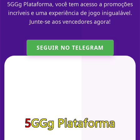
5GGg Plataforma, você tem acesso a promoções
incríveis e uma experiência de jogo inigualável.
Junte-se aos vencedores agora!
SEGUIR NO TELEGRAM