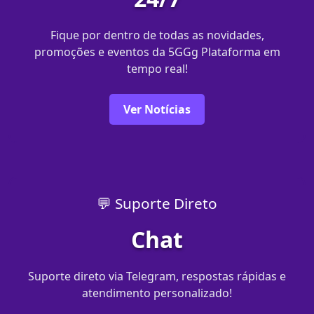
Fique por dentro de todas as novidades,
promoções e eventos da 5GGg Plataforma em
tempo real!
Ver Notícias
💬 Suporte Direto
Chat
Suporte direto via Telegram, respostas rápidas e
atendimento personalizado!