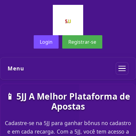
Login
Registrar-se
Menu
📱 5JJ A Melhor Plataforma de
Apostas
Cadastre-se na 5JJ para ganhar bônus no cadastro
e em cada recarga. Com a 5JJ, você tem acesso a