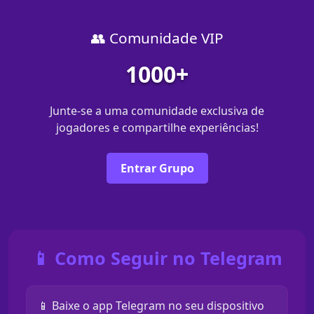
👥 Comunidade VIP
1000+
Junte-se a uma comunidade exclusiva de
jogadores e compartilhe experiências!
Entrar Grupo
📱 Como Seguir no Telegram
📱 Baixe o app Telegram no seu dispositivo