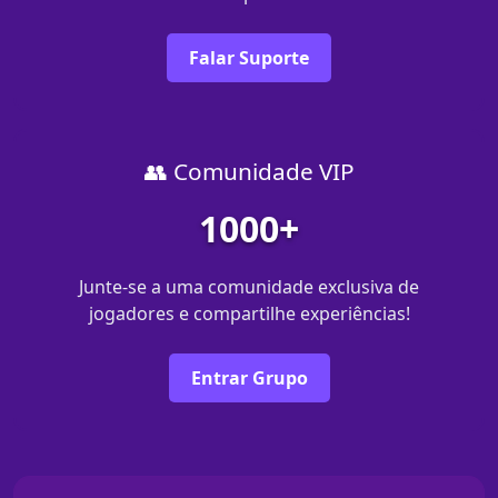
Falar Suporte
👥 Comunidade VIP
1000+
Junte-se a uma comunidade exclusiva de
jogadores e compartilhe experiências!
Entrar Grupo