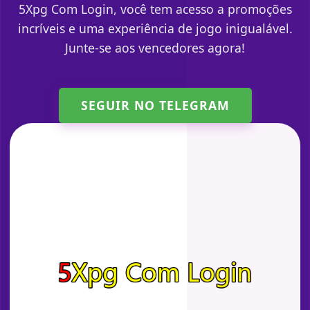
5Xpg Com Login, você tem acesso a promoções
incríveis e uma experiência de jogo inigualável.
Junte-se aos vencedores agora!
SEGUIR NO TELEGRAM