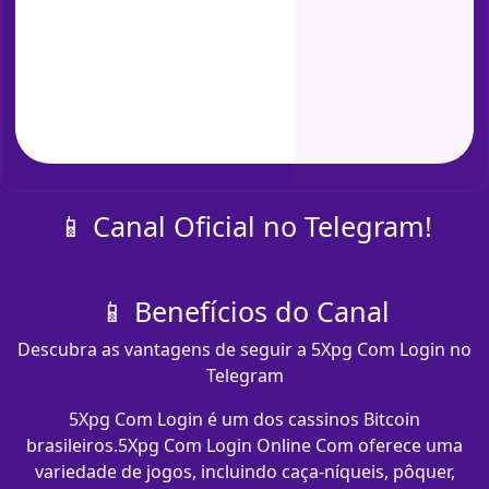
📱 Canal Oficial no Telegram!
📱 Benefícios do Canal
Descubra as vantagens de seguir a 5Xpg Com Login no
Telegram
5Xpg Com Login é um dos cassinos Bitcoin
brasileiros.5Xpg Com Login Online Com oferece uma
variedade de jogos, incluindo caça-níqueis, pôquer,