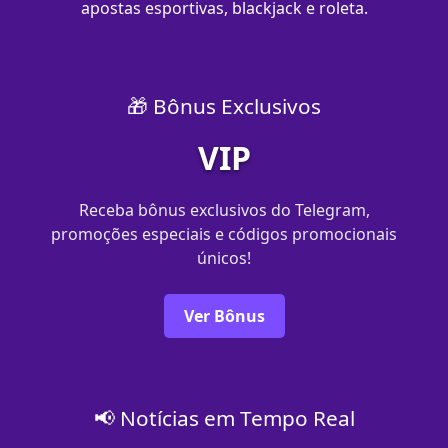
apostas esportivas, blackjack e roleta.
🎁 Bônus Exclusivos
VIP
Receba bônus exclusivos do Telegram,
promoções especiais e códigos promocionais
únicos!
Ver Bônus
📢 Notícias em Tempo Real