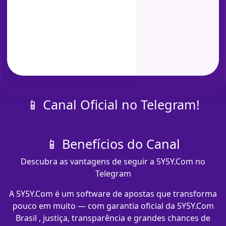
📱 Canal Oficial no Telegram!
📱 Benefícios do Canal
Descubra as vantagens de seguir a 5Y5Y.Com no
Telegram
A 5Y5Y.Com é um software de apostas que transforma
pouco em muito — com garantia oficial da 5Y5Y.Com
Brasil , justiça, transparência e grandes chances de