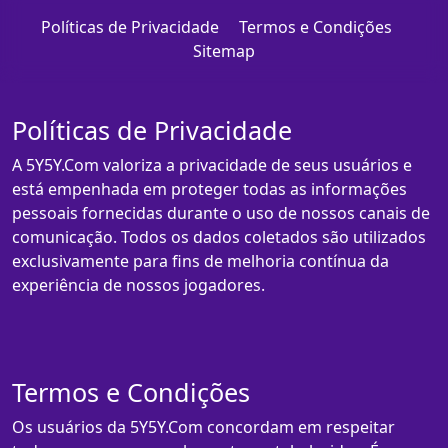
Políticas de Privacidade
Termos e Condições
Sitemap
Políticas de Privacidade
A 5Y5Y.Com valoriza a privacidade de seus usuários e
está empenhada em proteger todas as informações
pessoais fornecidas durante o uso de nossos canais de
comunicação. Todos os dados coletados são utilizados
exclusivamente para fins de melhoria contínua da
experiência de nossos jogadores.
Termos e Condições
Os usuários da 5Y5Y.Com concordam em respeitar