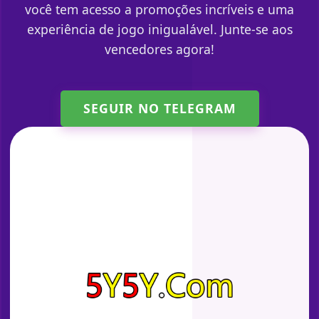
você tem acesso a promoções incríveis e uma
experiência de jogo inigualável. Junte-se aos
vencedores agora!
SEGUIR NO TELEGRAM