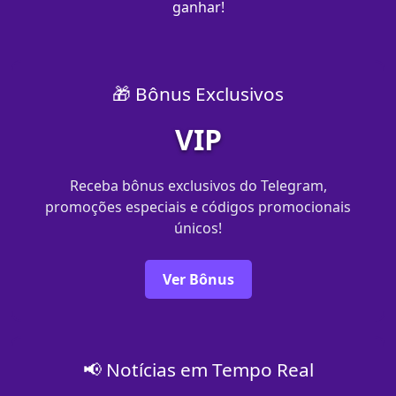
ganhar!
🎁 Bônus Exclusivos
VIP
Receba bônus exclusivos do Telegram,
promoções especiais e códigos promocionais
únicos!
Ver Bônus
📢 Notícias em Tempo Real