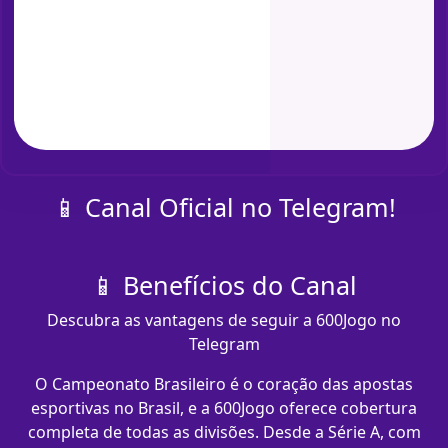
📱 Canal Oficial no Telegram!
📱 Benefícios do Canal
Descubra as vantagens de seguir a 600Jogo no
Telegram
O Campeonato Brasileiro é o coração das apostas
esportivas no Brasil, e a 600Jogo oferece cobertura
completa de todas as divisões. Desde a Série A, com