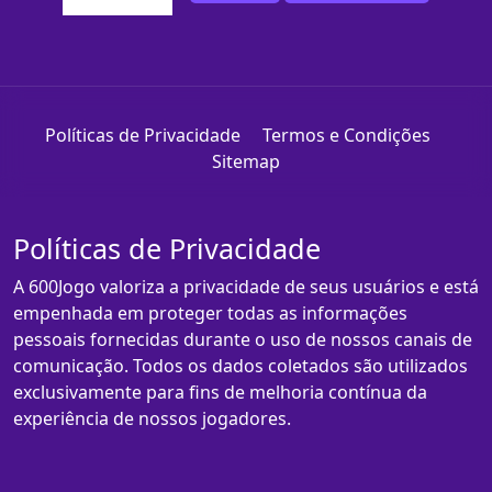
Políticas de Privacidade
Termos e Condições
Sitemap
Políticas de Privacidade
A 600Jogo valoriza a privacidade de seus usuários e está
empenhada em proteger todas as informações
pessoais fornecidas durante o uso de nossos canais de
comunicação. Todos os dados coletados são utilizados
exclusivamente para fins de melhoria contínua da
experiência de nossos jogadores.