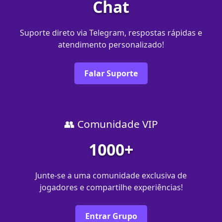
Chat
Suporte direto via Telegram, respostas rápidas e
atendimento personalizado!
Falar Suporte
👥 Comunidade VIP
1000+
Junte-se a uma comunidade exclusiva de
jogadores e compartilhe experiências!
Entrar Grupo