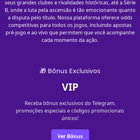
seus grandes clubes e rivalidades históricas, até a Série
B, onde a luta pela ascensão é tão emocionante quanto
a disputa pelo título. Nossa plataforma oferece odds
competitivas para todos os jogos, incluindo apostas
pré-jogo e ao vivo que permitem que você acompanhe
cada momento da ação.
🎁 Bônus Exclusivos
VIP
Receba bônus exclusivos do Telegram,
promoções especiais e códigos promocionais
únicos!
Ver Bônus