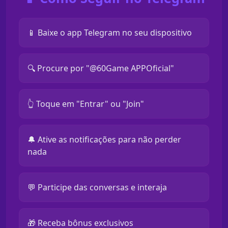
📱 Baixe o app Telegram no seu dispositivo
🔍 Procure por "@60Game APPOficial"
👆 Toque em "Entrar" ou "Join"
🔔 Ative as notificações para não perder
nada
💬 Participe das conversas e interaja
🎁 Receba bônus exclusivos