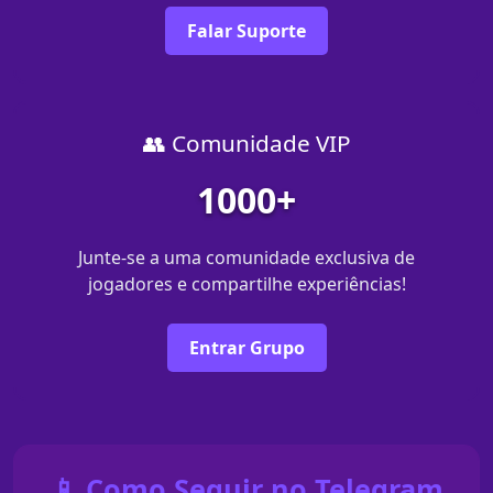
Falar Suporte
👥 Comunidade VIP
1000+
Junte-se a uma comunidade exclusiva de
jogadores e compartilhe experiências!
Entrar Grupo
📱 Como Seguir no Telegram