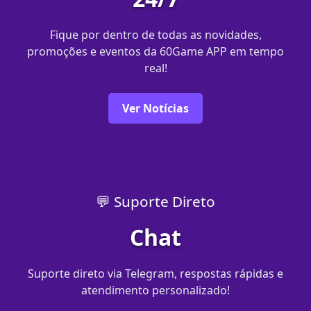
Fique por dentro de todas as novidades,
promoções e eventos da 60Game APP em tempo
real!
Ver Notícias
💬 Suporte Direto
Chat
Suporte direto via Telegram, respostas rápidas e
atendimento personalizado!