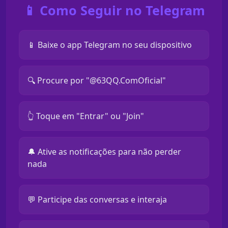
📱 Como Seguir no Telegram
📱 Baixe o app Telegram no seu dispositivo
🔍 Procure por "@63QQ.ComOficial"
👆 Toque em "Entrar" ou "Join"
🔔 Ative as notificações para não perder
nada
💬 Participe das conversas e interaja