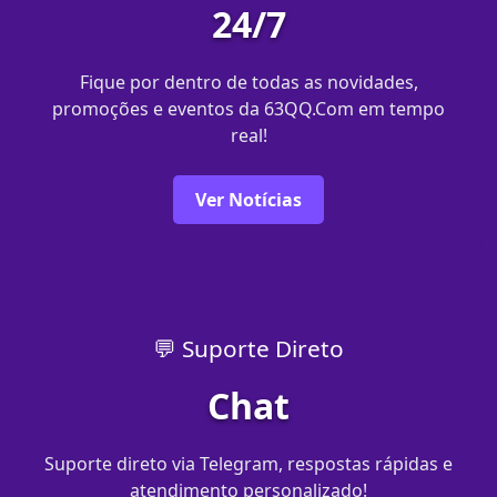
24/7
Fique por dentro de todas as novidades,
promoções e eventos da 63QQ.Com em tempo
real!
Ver Notícias
💬 Suporte Direto
Chat
Suporte direto via Telegram, respostas rápidas e
atendimento personalizado!