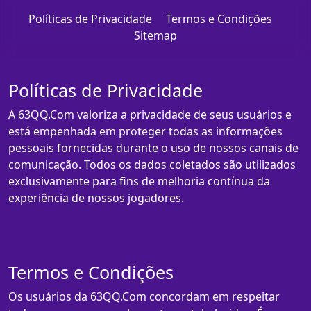
Políticas de Privacidade
Termos e Condições
Sitemap
Políticas de Privacidade
A 63QQ.Com valoriza a privacidade de seus usuários e
está empenhada em proteger todas as informações
pessoais fornecidas durante o uso de nossos canais de
comunicação. Todos os dados coletados são utilizados
exclusivamente para fins de melhoria contínua da
experiência de nossos jogadores.
Termos e Condições
Os usuários da 63QQ.Com concordam em respeitar