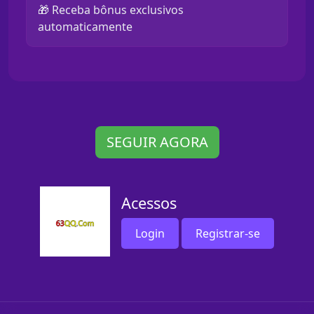
🎁 Receba bônus exclusivos
automaticamente
SEGUIR AGORA
Acessos
Login
Registrar-se