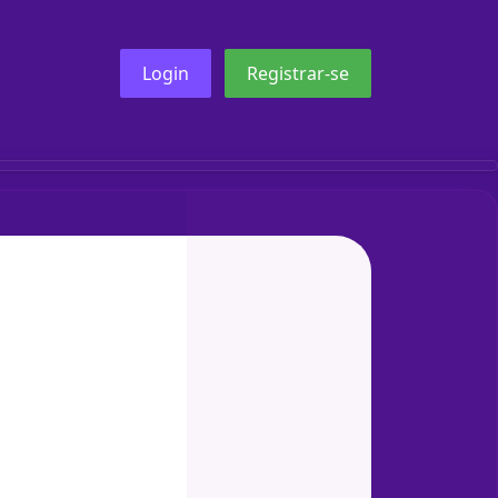
Login
Registrar-se