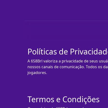
Políticas de Privacida
A 658Brl valoriza a privacidade de seus us
nossos canais de comunicação. Todos os dad
jogadores.
Termos e Condições