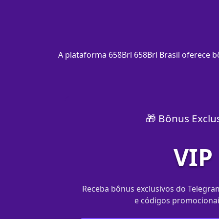
A plataforma 658Brl 658Brl Brasil oferece
🎁 Bônus Exclu
VIP
Receba bônus exclusivos do Telegra
e códigos promocionai