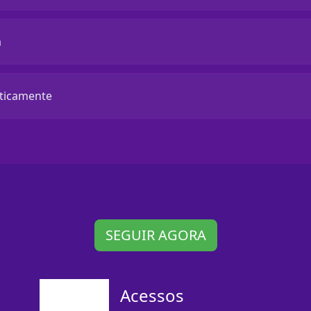
a
aticamente
SEGUIR AGORA
Acessos