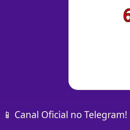
📱 Canal Oficial no Telegram!