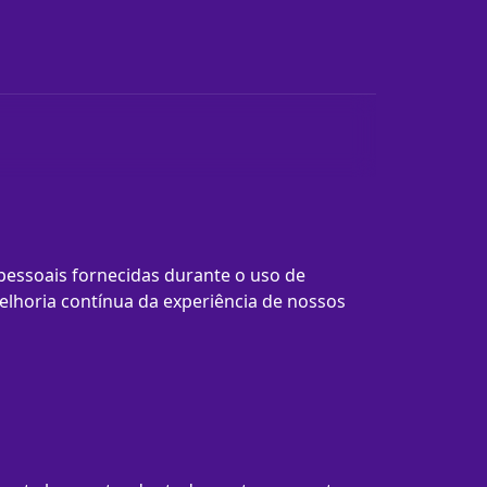
pessoais fornecidas durante o uso de
elhoria contínua da experiência de nossos