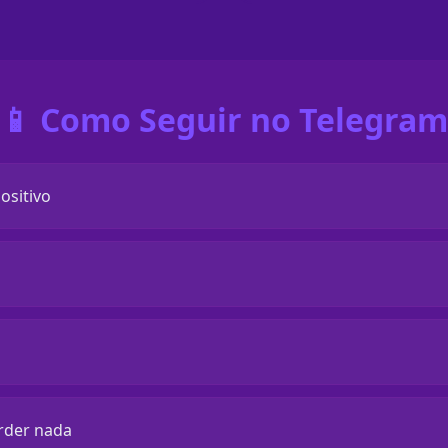
📱 Como Seguir no Telegram
ositivo
erder nada