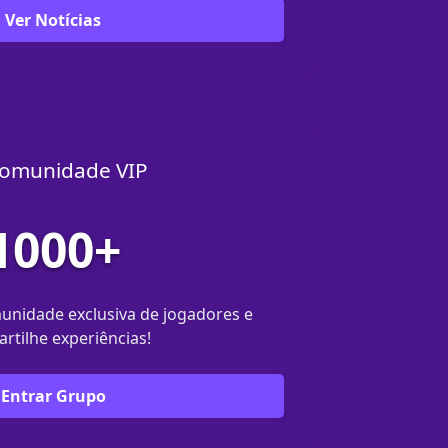
Ver Notícias
Comunidade VIP
1000+
unidade exclusiva de jogadores e
rtilhe experiências!
Entrar Grupo