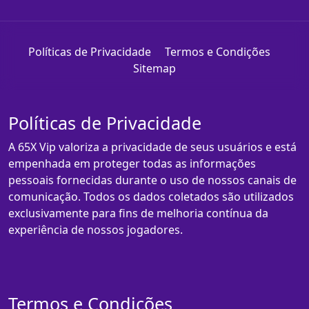
Políticas de Privacidade
Termos e Condições
Sitemap
Políticas de Privacidade
A 65X Vip valoriza a privacidade de seus usuários e está
empenhada em proteger todas as informações
pessoais fornecidas durante o uso de nossos canais de
comunicação. Todos os dados coletados são utilizados
exclusivamente para fins de melhoria contínua da
experiência de nossos jogadores.
Termos e Condições