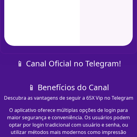
📱 Canal Oficial no Telegram!
📱 Benefícios do Canal
Descubra as vantagens de seguir a 65X Vip no Telegram
O aplicativo oferece múltiplas opções de login para
maior segurança e conveniência. Os usuários podem
optar por login tradicional com usuário e senha, ou
utilizar métodos mais modernos como impressão