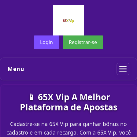
Login
Registrar-se
Menu
📱 65X Vip A Melhor
Plataforma de Apostas
Cadastre-se na 65X Vip para ganhar bônus no
cadastro e em cada recarga. Com a 65X Vip, você