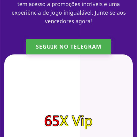
tem acesso a promoções incríveis e uma
experiência de jogo inigualável. Junte-se aos
vencedores agora!
SEGUIR NO TELEGRAM