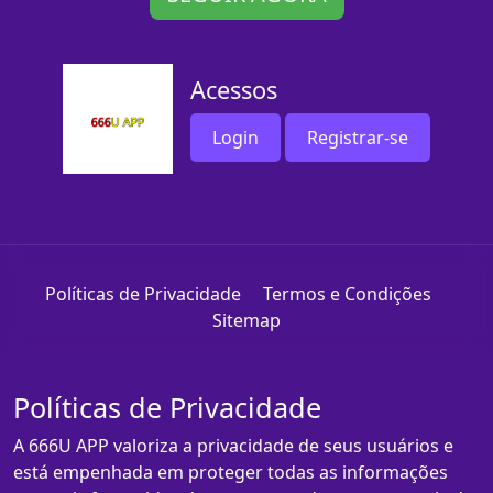
Acessos
Login
Registrar-se
Políticas de Privacidade
Termos e Condições
Sitemap
Políticas de Privacidade
A 666U APP valoriza a privacidade de seus usuários e
está empenhada em proteger todas as informações