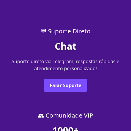
💬 Suporte Direto
Chat
Suporte direto via Telegram, respostas rápidas e
atendimento personalizado!
Falar Suporte
👥 Comunidade VIP
1000+