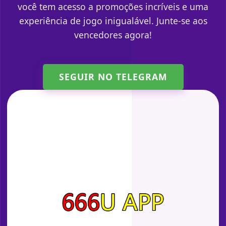
você tem acesso a promoções incríveis e uma
experiência de jogo inigualável. Junte-se aos
vencedores agora!
SEGUIR NO TELEGRAM