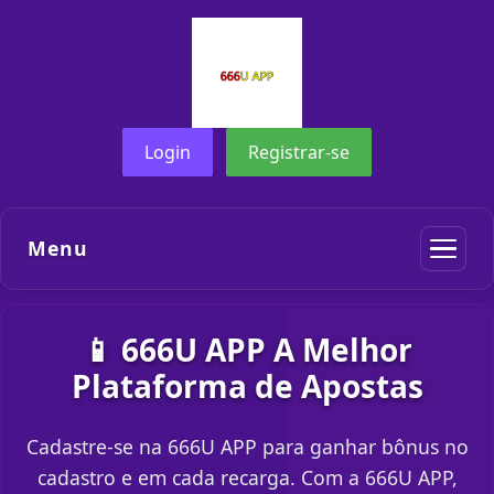
Login
Registrar-se
Menu
📱 666U APP A Melhor
Plataforma de Apostas
Cadastre-se na 666U APP para ganhar bônus no
cadastro e em cada recarga. Com a 666U APP,