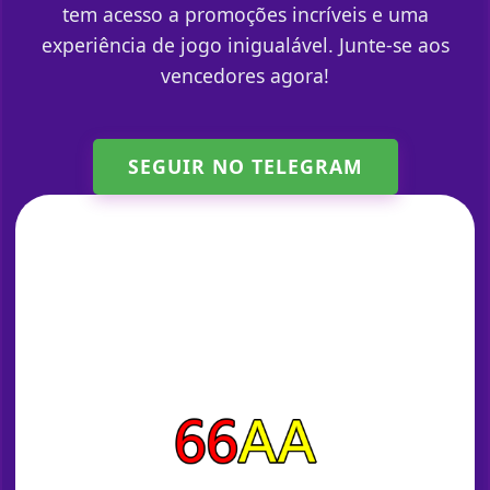
tem acesso a promoções incríveis e uma
experiência de jogo inigualável. Junte-se aos
vencedores agora!
SEGUIR NO TELEGRAM