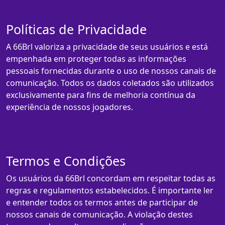
Políticas de Privacidade
A 66Brl valoriza a privacidade de seus usuários e está
empenhada em proteger todas as informações
pessoais fornecidas durante o uso de nossos canais de
comunicação. Todos os dados coletados são utilizados
exclusivamente para fins de melhoria contínua da
experiência de nossos jogadores.
Termos e Condições
Os usuários da 66Brl concordam em respeitar todas as
regras e regulamentos estabelecidos. É importante ler
e entender todos os termos antes de participar de
nossos canais de comunicação. A violação destes