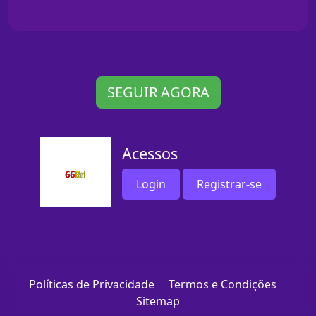
SEGUIR AGORA
Acessos
Login
Registrar-se
Políticas de Privacidade
Termos e Condições
Sitemap