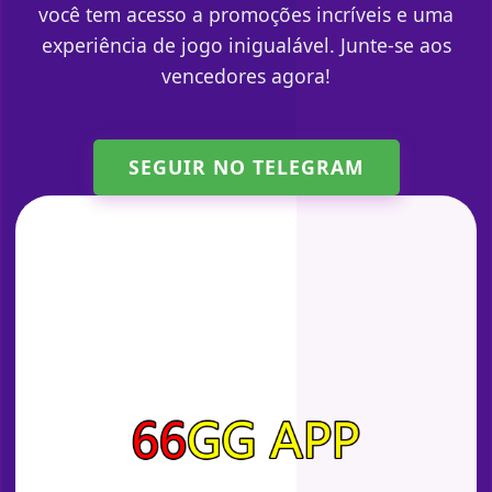
você tem acesso a promoções incríveis e uma
experiência de jogo inigualável. Junte-se aos
vencedores agora!
SEGUIR NO TELEGRAM