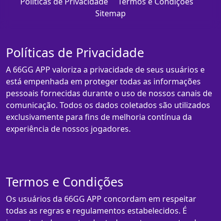
Políticas de Privacidade
Termos e Condições
Sitemap
Políticas de Privacidade
A 66GG APP valoriza a privacidade de seus usuários e
está empenhada em proteger todas as informações
pessoais fornecidas durante o uso de nossos canais de
comunicação. Todos os dados coletados são utilizados
exclusivamente para fins de melhoria contínua da
experiência de nossos jogadores.
Termos e Condições
Os usuários da 66GG APP concordam em respeitar
todas as regras e regulamentos estabelecidos. É