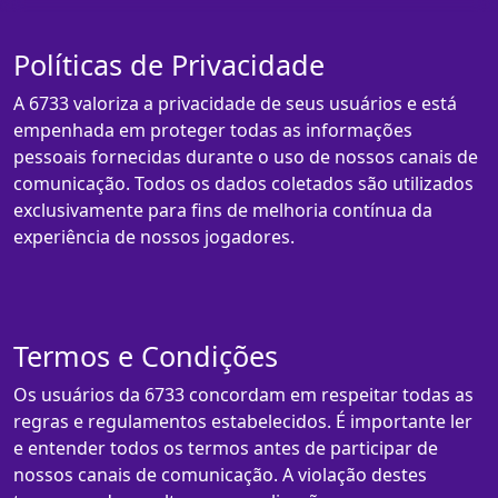
Políticas de Privacidade
A 6733 valoriza a privacidade de seus usuários e está
empenhada em proteger todas as informações
pessoais fornecidas durante o uso de nossos canais de
comunicação. Todos os dados coletados são utilizados
exclusivamente para fins de melhoria contínua da
experiência de nossos jogadores.
Termos e Condições
Os usuários da 6733 concordam em respeitar todas as
regras e regulamentos estabelecidos. É importante ler
e entender todos os termos antes de participar de
nossos canais de comunicação. A violação destes