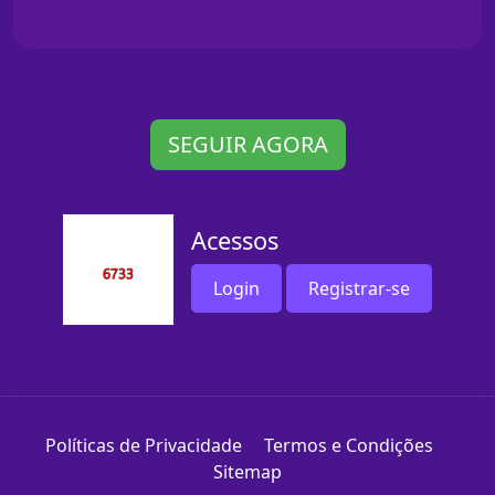
SEGUIR AGORA
Acessos
Login
Registrar-se
Políticas de Privacidade
Termos e Condições
Sitemap