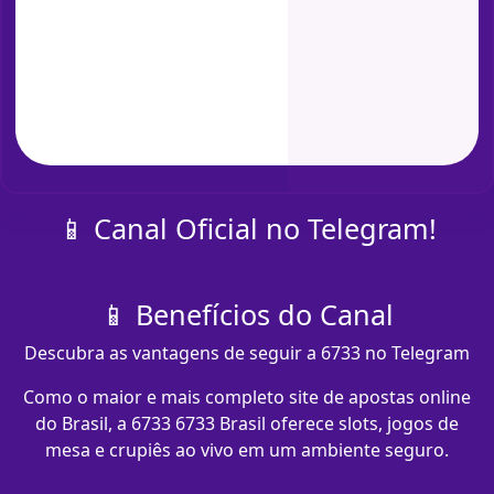
📱 Canal Oficial no Telegram!
📱 Benefícios do Canal
Descubra as vantagens de seguir a 6733 no Telegram
Como o maior e mais completo site de apostas online
do Brasil, a 6733 6733 Brasil oferece slots, jogos de
mesa e crupiês ao vivo em um ambiente seguro.