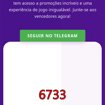
tem acesso a promoções incríveis e uma
experiência de jogo inigualável. Junte-se aos
vencedores agora!
SEGUIR NO TELEGRAM