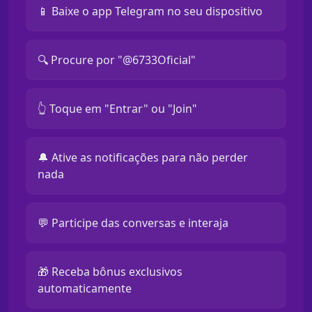
📱 Baixe o app Telegram no seu dispositivo
🔍 Procure por "@6733Oficial"
👆 Toque em "Entrar" ou "Join"
🔔 Ative as notificações para não perder
nada
💬 Participe das conversas e interaja
🎁 Receba bônus exclusivos
automaticamente