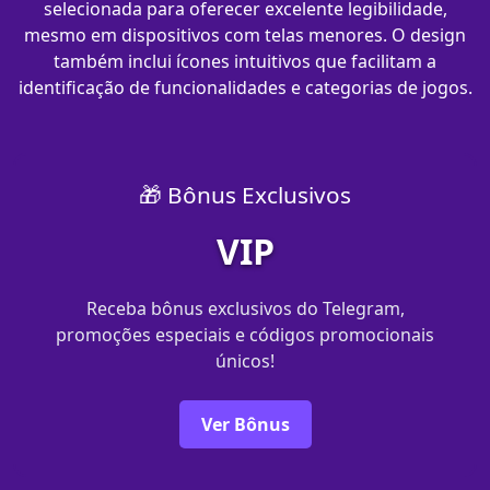
selecionada para oferecer excelente legibilidade,
mesmo em dispositivos com telas menores. O design
também inclui ícones intuitivos que facilitam a
identificação de funcionalidades e categorias de jogos.
🎁 Bônus Exclusivos
VIP
Receba bônus exclusivos do Telegram,
promoções especiais e códigos promocionais
únicos!
Ver Bônus