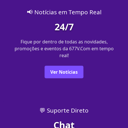
📢 Notícias em Tempo Real
24/7
Fique por dentro de todas as novidades,
promoções e eventos da 677V.Com em tempo
real!
Ver Notícias
💬 Suporte Direto
Chat