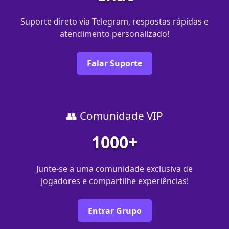
Suporte direto via Telegram, respostas rápidas e
atendimento personalizado!
Falar Suporte
👥 Comunidade VIP
1000+
Junte-se a uma comunidade exclusiva de
jogadores e compartilhe experiências!
Entrar Grupo