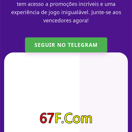
tem acesso a promoções incríveis e uma
experiência de jogo inigualável. Junte-se aos
vencedores agora!
SEGUIR NO TELEGRAM