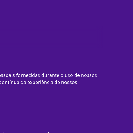
essoais fornecidas durante o uso de nossos
 contínua da experiência de nossos