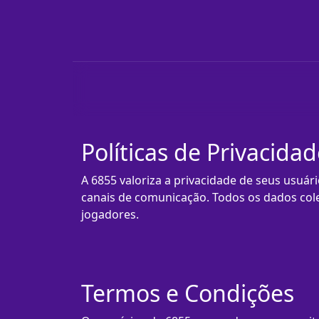
Políticas de Privacida
A 6855 valoriza a privacidade de seus usuá
canais de comunicação. Todos os dados cole
jogadores.
Termos e Condições