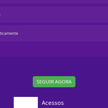
a
aticamente
SEGUIR AGORA
Acessos