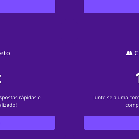
reto
👥 
t
espostas rápidas e
Junte-se a uma com
lizado!
compa
e