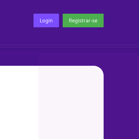
Login
Registrar-se