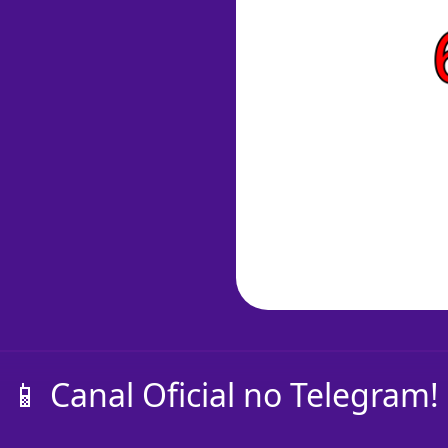
📱 Canal Oficial no Telegram!