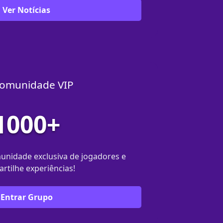
Ver Notícias
Comunidade VIP
1000+
unidade exclusiva de jogadores e
rtilhe experiências!
Entrar Grupo