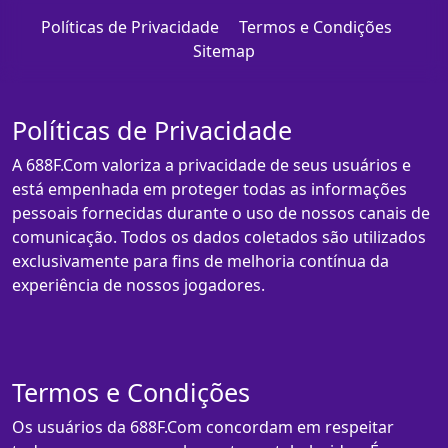
Políticas de Privacidade
Termos e Condições
Sitemap
Políticas de Privacidade
A 688F.Com valoriza a privacidade de seus usuários e
está empenhada em proteger todas as informações
pessoais fornecidas durante o uso de nossos canais de
comunicação. Todos os dados coletados são utilizados
exclusivamente para fins de melhoria contínua da
experiência de nossos jogadores.
Termos e Condições
Os usuários da 688F.Com concordam em respeitar