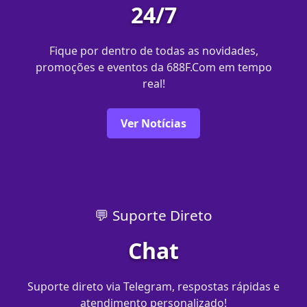
24/7
Fique por dentro de todas as novidades,
promoções e eventos da 688F.Com em tempo
real!
Ver Notícias
💬 Suporte Direto
Chat
Suporte direto via Telegram, respostas rápidas e
atendimento personalizado!