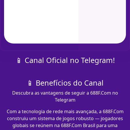
📱 Canal Oficial no Telegram!
📱 Benefícios do Canal
Descubra as vantagens de seguir a 688F.Com no
Telegram
Com a tecnologia de rede mais avançada, a 688F.Com
construiu um sistema de jogos robusto — jogadores
globais se reúnem na 688F.Com Brasil para uma