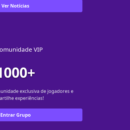
Ver Notícias
Comunidade VIP
1000+
unidade exclusiva de jogadores e
rtilhe experiências!
Entrar Grupo