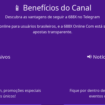
📱 Benefícios do Canal
Descubra as vantagens de seguir a 688X no Telegram
 online para usuários brasileiros, e a 688X Online Com e
apostas transparente.
sivos
📢 Notí
m, promoções especiais
Fique por dentro d
s únicos!
eventos 