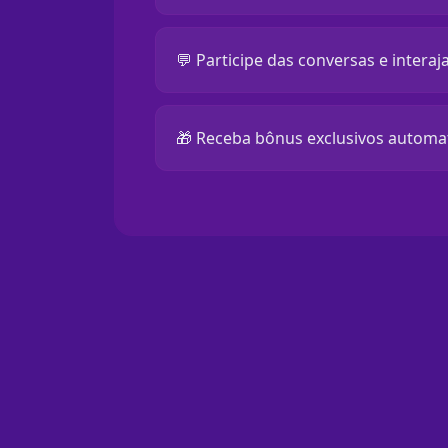
💬 Participe das conversas e interaj
🎁 Receba bônus exclusivos autom