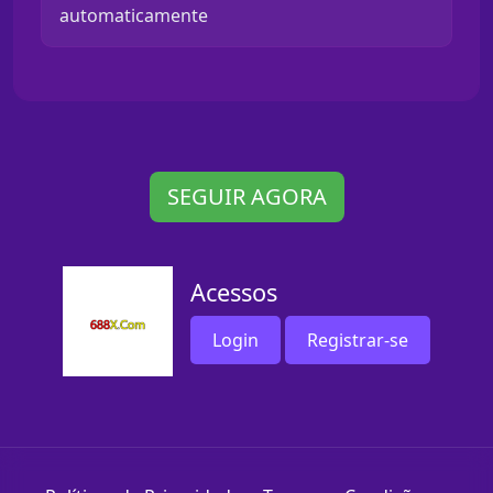
automaticamente
SEGUIR AGORA
Acessos
Login
Registrar-se