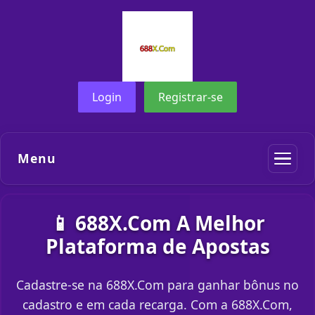
Login
Registrar-se
Menu
📱 688X.Com A Melhor
Plataforma de Apostas
Cadastre-se na 688X.Com para ganhar bônus no
cadastro e em cada recarga. Com a 688X.Com,