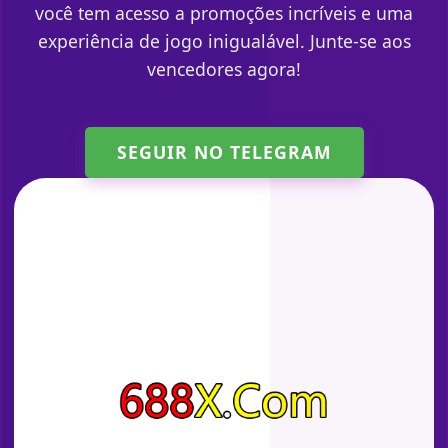
você tem acesso a promoções incríveis e uma
experiência de jogo inigualável. Junte-se aos
vencedores agora!
SEGUIR NO TELEGRAM