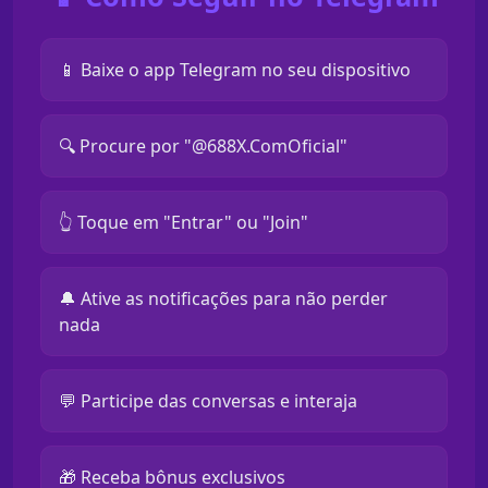
📱 Baixe o app Telegram no seu dispositivo
🔍 Procure por "@688X.ComOficial"
👆 Toque em "Entrar" ou "Join"
🔔 Ative as notificações para não perder
nada
💬 Participe das conversas e interaja
🎁 Receba bônus exclusivos