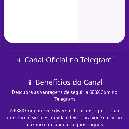
📱 Canal Oficial no Telegram!
📱 Benefícios do Canal
Descubra as vantagens de seguir a 688X.Com no
Telegram
A 688X.Com oferece diversos tipos de jogos — sua
interface é simples, rápida e feita para você curtir ao
máximo com apenas alguns toques.