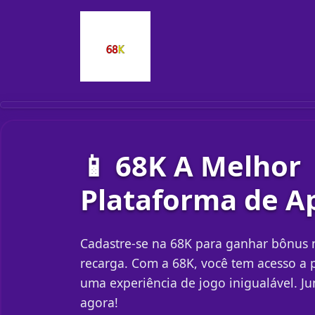
📱 68K A Melhor
Plataforma de A
Cadastre-se na 68K para ganhar bônus 
recarga. Com a 68K, você tem acesso a 
uma experiência de jogo inigualável. J
agora!