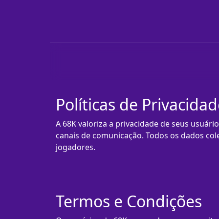
Políticas de Privacida
A 68K valoriza a privacidade de seus usuár
canais de comunicação. Todos os dados cole
jogadores.
Termos e Condições