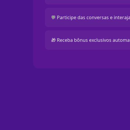
💬 Participe das conversas e interaj
🎁 Receba bônus exclusivos autom