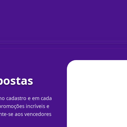
postas
no cadastro e em cada
promoções incríveis e
unte-se aos vencedores