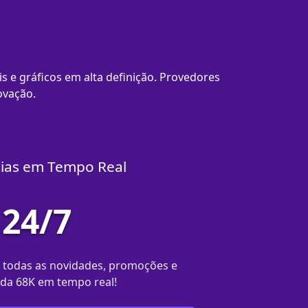
s e gráficos em alta definição. Provedores
ovação.
cias em Tempo Real
24/7
e todas as novidades, promoções e
 da 68K em tempo real!