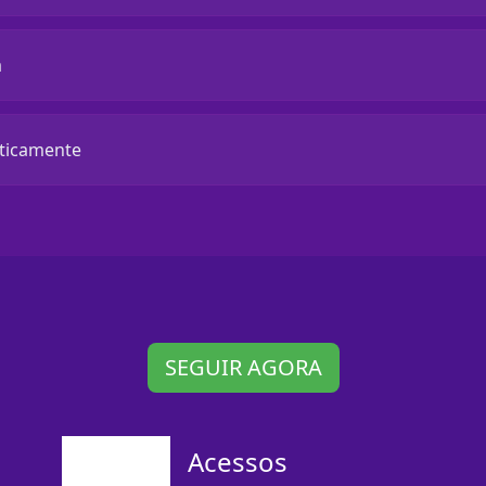
a
aticamente
SEGUIR AGORA
Acessos