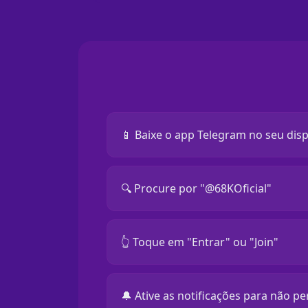
📱 Baixe o app Telegram no seu disp
🔍 Procure por "@68KOficial"
👆 Toque em "Entrar" ou "Join"
🔔 Ative as notificações para não p