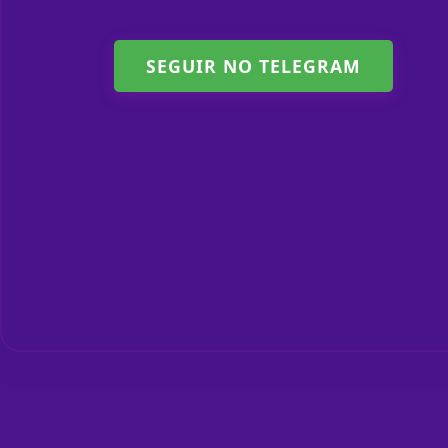
SEGUIR NO TELEGRAM