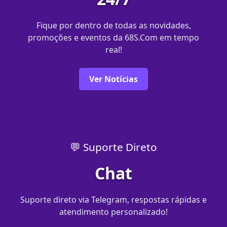
Fique por dentro de todas as novidades,
promoções e eventos da 68S.Com em tempo
real!
Ver Notícias
💬 Suporte Direto
Chat
Suporte direto via Telegram, respostas rápidas e
atendimento personalizado!