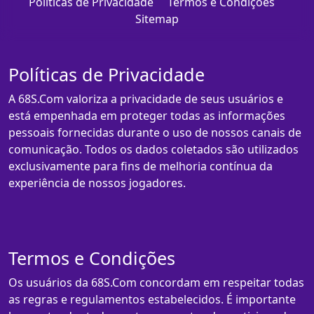
Políticas de Privacidade
Termos e Condições
Sitemap
Políticas de Privacidade
A 68S.Com valoriza a privacidade de seus usuários e
está empenhada em proteger todas as informações
pessoais fornecidas durante o uso de nossos canais de
comunicação. Todos os dados coletados são utilizados
exclusivamente para fins de melhoria contínua da
experiência de nossos jogadores.
Termos e Condições
Os usuários da 68S.Com concordam em respeitar todas
as regras e regulamentos estabelecidos. É importante