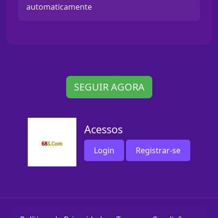
automaticamente
SEGUIR AGORA
Acessos
Login
Registrar-se