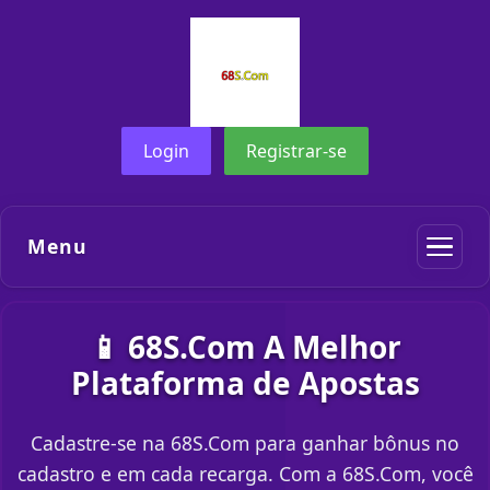
Login
Registrar-se
Menu
📱 68S.Com A Melhor
Plataforma de Apostas
Cadastre-se na 68S.Com para ganhar bônus no
cadastro e em cada recarga. Com a 68S.Com, você