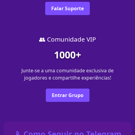
Falar Suporte
👥 Comunidade VIP
1000+
Junte-se a uma comunidade exclusiva de
jogadores e compartilhe experiências!
Entrar Grupo
📱 Como Seguir no Telegram