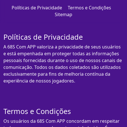
Políticas de Privacidade
Termos e Condições
Sitemap
Políticas de Privacidade
A 68S Com APP valoriza a privacidade de seus usuários
e está empenhada em proteger todas as informações
pessoais fornecidas durante o uso de nossos canais de
comunicação. Todos os dados coletados são utilizados
exclusivamente para fins de melhoria contínua da
experiência de nossos jogadores.
Termos e Condições
Os usuários da 68S Com APP concordam em respeitar