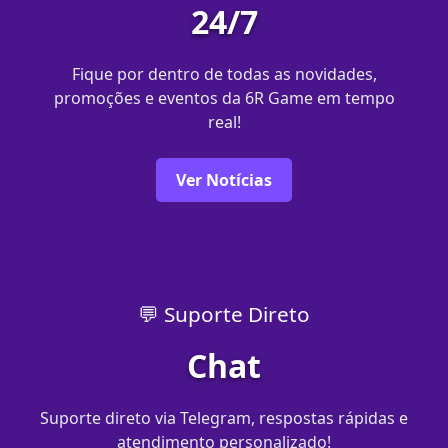
24/7
Fique por dentro de todas as novidades,
promoções e eventos da 6R Game em tempo
real!
Ver Notícias
💬 Suporte Direto
Chat
Suporte direto via Telegram, respostas rápidas e
atendimento personalizado!