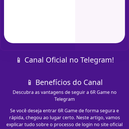
📱 Canal Oficial no Telegram!
📱 Benefícios do Canal
Descubra as vantagens de seguir a 6R Game no
Telegram
Se você deseja entrar 6R Game de forma segura e
rápida, chegou ao lugar certo. Neste artigo, vamos
explicar tudo sobre o processo de login no site oficial