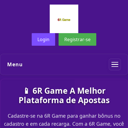
Login
Registrar-se
Menu
📱 6R Game A Melhor
Plataforma de Apostas
Cadastre-se na 6R Game para ganhar bônus no
cadastro e em cada recarga. Com a 6R Game, você