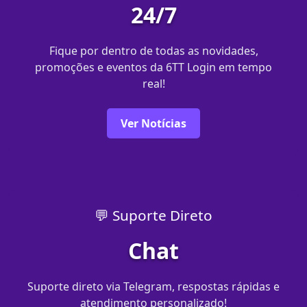
24/7
Fique por dentro de todas as novidades,
promoções e eventos da 6TT Login em tempo
real!
Ver Notícias
💬 Suporte Direto
Chat
Suporte direto via Telegram, respostas rápidas e
atendimento personalizado!