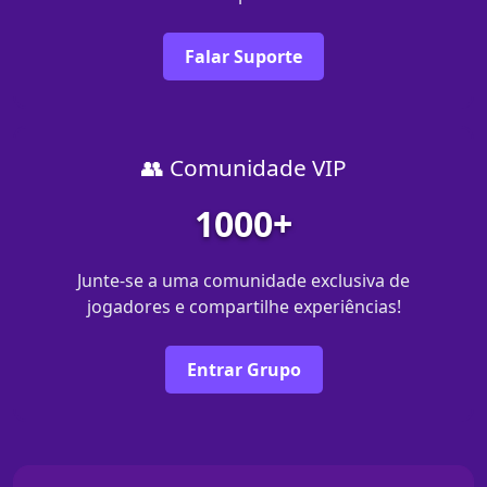
Falar Suporte
👥 Comunidade VIP
1000+
Junte-se a uma comunidade exclusiva de
jogadores e compartilhe experiências!
Entrar Grupo