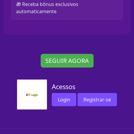
🎁 Receba bônus exclusivos
automaticamente
SEGUIR AGORA
Acessos
Login
Registrar-se